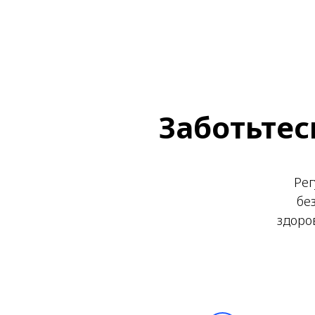
Заботьтес
Рег
бе
здоро