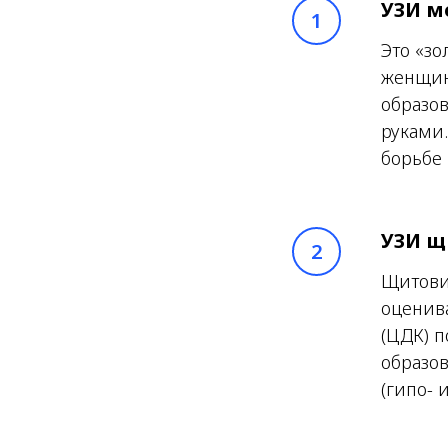
УЗИ м
Это «зо
женщин
образов
руками.
борьбе 
УЗИ щ
Щитови
оценива
(ЦДК) п
образо
(гипо- 