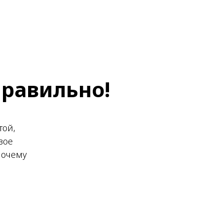
правильно!
той,
вое
почему