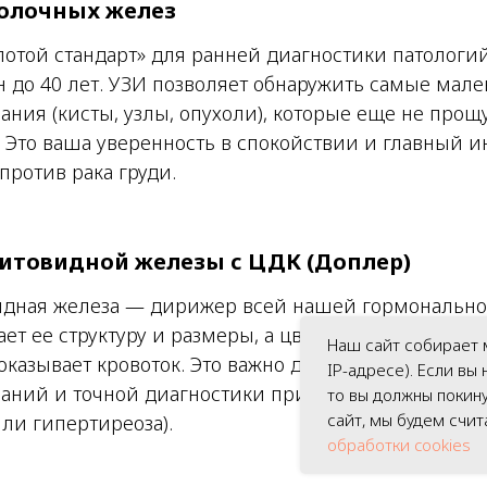
олочных желез
лотой стандарт» для ранней диагностики патологий
 до 40 лет. УЗИ позволяет обнаружить самые мал
ания (кисты, узлы, опухоли), которые еще не про
 Это ваша уверенность в спокойствии и главный и
против рака груди.
итовидной железы с ЦДК (Доплер)
дная железа — дирижер всей нашей гормонально
ет ее структуру и размеры, а цветовое допплеров
Наш сайт собирает 
оказывает кровоток. Это важно для выявления вос
IP-адресе). Если вы
ваний и точной диагностики причин нарушения р
то вы должны покину
сайт, мы будем счит
или гипертиреоза).
обработки cookies