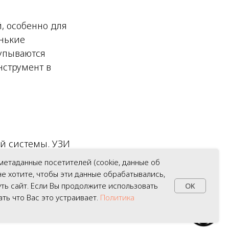
, особенно для
енькие
щупываются
нструмент в
й системы. УЗИ
ское картирование
метаданные посетителей (cookie, данные об
палений, узловых
 не хотите, чтобы эти данные обрабатывались,
аботы железы
ть сайт. Если Вы продолжите использовать
OK
ать что Вас это устраивает.
Политика