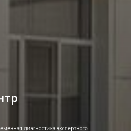
нтр
еменная диагностика экспертного